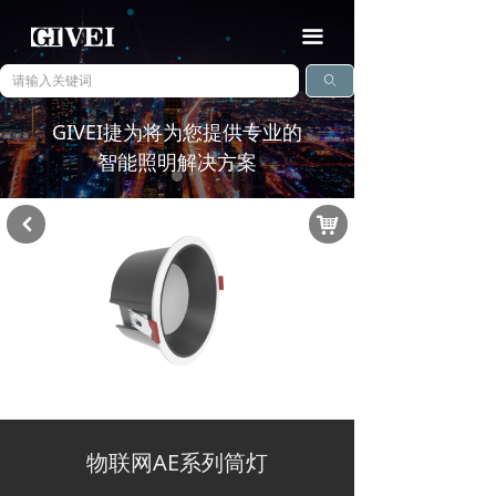
끀
ꄠ
GIVEI捷为将为您提供专业的
智能照明解决方案
낙
낒
查看详情
ꅀ
物联网AE系列筒灯